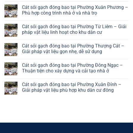
gạch
No
–
đóng
Comments
Giải
Cát sỏi gạch đóng bao tại Phường Xuân Phương –
bao
on
pháp
tại
Cát
Phù hợp công trình nhà ở và nhà trọ
vật
Phường
sỏi
liệu
Long
gạch
No
hiệu
Biên
đóng
Comments
quả
Cát sỏi gạch đóng bao tại Phường Từ Liêm – Giải
–
bao
on
cho
Giải
tại
Cát
pháp vật liệu linh hoạt cho khu dân cư
khu
pháp
Phường
sỏi
đô
vật
Đại
gạch
No
thị
liệu
Mỗ
đóng
Comments
Cát sỏi gạch đóng bao tại Phường Thượng Cát –
thuận
–
bao
on
tiện
Giải
tại
Cát
Giải pháp vật liệu gọn nhẹ, dễ sử dụng
cho
pháp
Phường
sỏi
khu
vật
Xuân
gạch
No
dân
liệu
Phương
đóng
Comments
Cát sỏi gạch đóng bao tại Phường Đông Ngạc –
cư
gọn
–
bao
on
phát
gàng,
Phù
tại
Cát
Thuận tiện cho xây dựng và cải tạo nhà ở
triển
tiết
hợp
Phường
sỏi
kiệm
công
Từ
gạch
No
trình
Liêm
đóng
Comments
Cát sỏi gạch đóng bao tại Phường Xuân Đỉnh –
nhà
–
bao
on
ở
Giải
tại
Cát
Giải pháp vật liệu phù hợp khu dân cư đông
và
pháp
Phường
sỏi
nhà
vật
Thượng
gạch
No
trọ
liệu
Cát
đóng
Comments
linh
–
bao
on
hoạt
Giải
tại
Cát
cho
pháp
Phường
sỏi
khu
vật
Đông
gạch
dân
liệu
Ngạc
đóng
cư
gọn
–
bao
nhẹ,
Thuận
tại
dễ
tiện
Phường