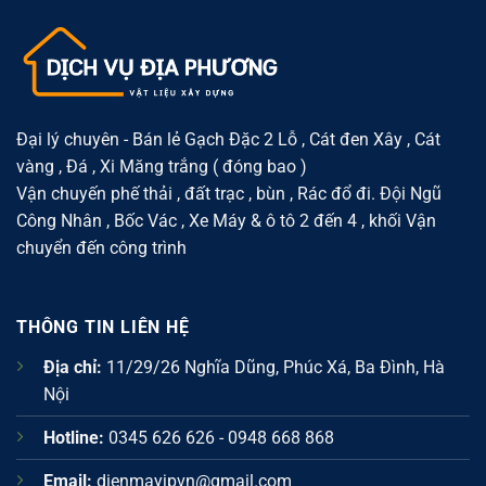
sử
cho
Xuân
dụng
xây
Đỉnh
dựng
–
và
Giải
cải
pháp
tạo
vật
nhà
liệu
ở
phù
hợp
khu
Đại lý chuyên - Bán lẻ Gạch Đặc 2 Lỗ , Cát đen Xây , Cát
dân
vàng , Đá , Xi Măng trắng ( đóng bao )
cư
đông
Vận chuyến phế thải , đất trạc , bùn , Rác đổ đi. Đội Ngũ
Công Nhân , Bốc Vác , Xe Máy & ô tô 2 đến 4 , khối Vận
chuyển đến công trình
THÔNG TIN LIÊN HỆ
Địa chỉ:
11/29/26 Nghĩa Dũng, Phúc Xá, Ba Đình, Hà
Nội
Hotline:
0345 626 626 - 0948 668 868
Email:
dienmayjpvn@gmail.com