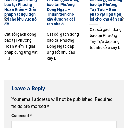
bao tại Phường
bao tại Phường
bao tại Phường
Hoàn Kiếm – Giải
Đông Ngạc –
Tây Tựu – Giải
pháp vật liệu tiện
Thuận tiện cho
pháp vật liệu tiện
lợi cho khu vực nội
xây dựng và cải
lợi cho khu dân cư
đô
tạo nhà ở
Cát sỏi gạch đóng
Cát sỏi gạch đóng
Cát sỏi gạch đóng
bao tại Phường
bao tại Phường
bao tại Phường
Tây Tựu đáp ứng
Hoàn Kiếm là giải
Đông Ngạc đáp
tốt nhu cầu xây [...]
pháp cung ứng vật
ứng tốt nhu cầu
[...]
xây [...]
Leave a Reply
Your email address will not be published.
Required
fields are marked
*
Comment
*