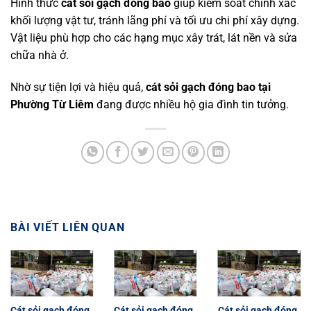
Hình thức
cát sỏi gạch đóng bao
giúp kiểm soát chính xác
khối lượng vật tư, tránh lãng phí và tối ưu chi phí xây dựng.
Vật liệu phù hợp cho các hạng mục xây trát, lát nền và sửa
chữa nhà ở.
Nhờ sự tiện lợi và hiệu quả,
cát sỏi gạch đóng bao tại
Phường Từ Liêm
đang được nhiều hộ gia đình tin tưởng.
BÀI VIẾT LIÊN QUAN
Cát sỏi gạch đóng
Cát sỏi gạch đóng
Cát sỏi gạch đóng