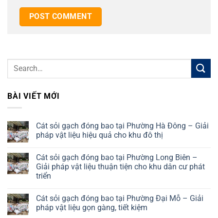
BÀI VIẾT MỚI
Cát sỏi gạch đóng bao tại Phường Hà Đông – Giải
pháp vật liệu hiệu quả cho khu đô thị
No
Comments
Cát sỏi gạch đóng bao tại Phường Long Biên –
on
Cát
Giải pháp vật liệu thuận tiện cho khu dân cư phát
sỏi
triển
gạch
đóng
No
bao
Comments
tại
Cát sỏi gạch đóng bao tại Phường Đại Mỗ – Giải
on
Phường
Cát
pháp vật liệu gọn gàng, tiết kiệm
Hà
sỏi
Đông