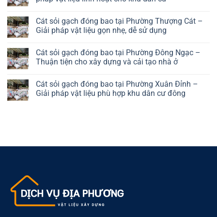
khu
pháp
Phường
sỏi
đô
vật
Đại
gạch
No
thị
liệu
Mỗ
đóng
Comments
Cát sỏi gạch đóng bao tại Phường Thượng Cát –
thuận
–
bao
on
tiện
Giải
tại
Cát
Giải pháp vật liệu gọn nhẹ, dễ sử dụng
cho
pháp
Phường
sỏi
khu
vật
Xuân
gạch
No
dân
liệu
Phương
đóng
Comments
Cát sỏi gạch đóng bao tại Phường Đông Ngạc –
cư
gọn
–
bao
on
phát
gàng,
Phù
tại
Cát
Thuận tiện cho xây dựng và cải tạo nhà ở
triển
tiết
hợp
Phường
sỏi
kiệm
công
Từ
gạch
No
trình
Liêm
đóng
Comments
Cát sỏi gạch đóng bao tại Phường Xuân Đỉnh –
nhà
–
bao
on
ở
Giải
tại
Cát
Giải pháp vật liệu phù hợp khu dân cư đông
và
pháp
Phường
sỏi
nhà
vật
Thượng
gạch
No
trọ
liệu
Cát
đóng
Comments
linh
–
bao
on
hoạt
Giải
tại
Cát
cho
pháp
Phường
sỏi
khu
vật
Đông
gạch
dân
liệu
Ngạc
đóng
cư
gọn
–
bao
nhẹ,
Thuận
tại
dễ
tiện
Phường
sử
cho
Xuân
dụng
xây
Đỉnh
dựng
–
và
Giải
cải
pháp
tạo
vật
nhà
liệu
ở
phù