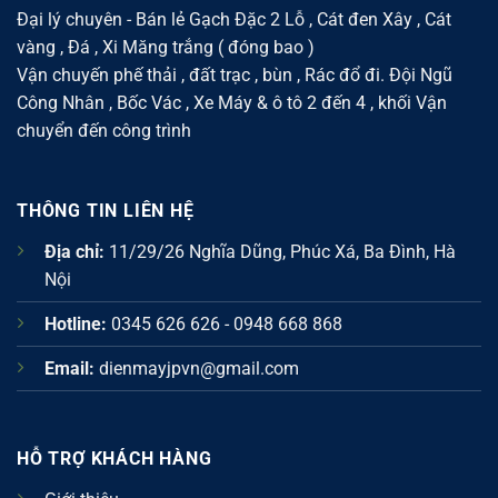
hợp
khu
Đại lý chuyên - Bán lẻ Gạch Đặc 2 Lỗ , Cát đen Xây , Cát
dân
vàng , Đá , Xi Măng trắng ( đóng bao )
cư
đông
Vận chuyến phế thải , đất trạc , bùn , Rác đổ đi. Đội Ngũ
Công Nhân , Bốc Vác , Xe Máy & ô tô 2 đến 4 , khối Vận
chuyển đến công trình
THÔNG TIN LIÊN HỆ
Địa chỉ:
11/29/26 Nghĩa Dũng, Phúc Xá, Ba Đình, Hà
Nội
Hotline:
0345 626 626 - 0948 668 868
Email:
dienmayjpvn@gmail.com
HỖ TRỢ KHÁCH HÀNG