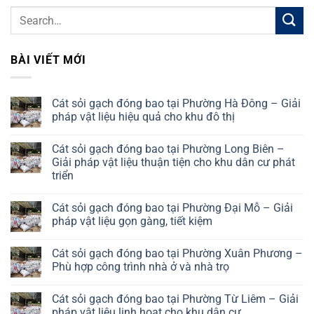
BÀI VIẾT MỚI
Cát sỏi gạch đóng bao tại Phường Hà Đông – Giải
pháp vật liệu hiệu quả cho khu đô thị
No
Comments
Cát sỏi gạch đóng bao tại Phường Long Biên –
on
Cát
Giải pháp vật liệu thuận tiện cho khu dân cư phát
sỏi
triển
gạch
đóng
No
bao
Comments
tại
Cát sỏi gạch đóng bao tại Phường Đại Mỗ – Giải
on
Phường
Cát
pháp vật liệu gọn gàng, tiết kiệm
Hà
sỏi
Đông
gạch
No
–
đóng
Comments
Giải
Cát sỏi gạch đóng bao tại Phường Xuân Phương –
bao
on
pháp
tại
Cát
Phù hợp công trình nhà ở và nhà trọ
vật
Phường
sỏi
liệu
Long
gạch
No
hiệu
Biên
đóng
Comments
quả
Cát sỏi gạch đóng bao tại Phường Từ Liêm – Giải
–
bao
on
cho
Giải
tại
Cát
pháp vật liệu linh hoạt cho khu dân cư