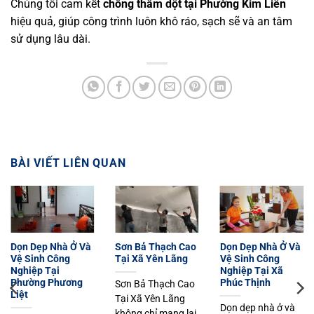
Chúng tôi cam kết
chống thấm dột tại Phường Kim Liên
hiệu quả, giúp công trình luôn khô ráo, sạch sẽ và an tâm
sử dụng lâu dài.
BÀI VIẾT LIÊN QUAN
Dọn Dẹp Nhà Ở Và
Sơn Bả Thạch Cao
Dọn Dẹp Nhà Ở Và
Vệ Sinh Công
Tại Xã Yên Lãng
Vệ Sinh Công
Nghiệp Tại
Nghiệp Tại Xã
Phường Phương
Phúc Thịnh
Sơn Bả Thạch Cao
Liệt
Tại Xã Yên Lãng
Dọn dẹp nhà ở và
không chỉ mang lại