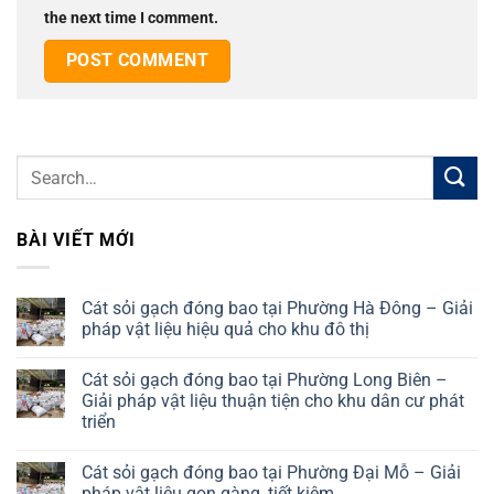
the next time I comment.
BÀI VIẾT MỚI
Cát sỏi gạch đóng bao tại Phường Hà Đông – Giải
pháp vật liệu hiệu quả cho khu đô thị
No
Comments
Cát sỏi gạch đóng bao tại Phường Long Biên –
on
Cát
Giải pháp vật liệu thuận tiện cho khu dân cư phát
sỏi
triển
gạch
đóng
No
bao
Comments
tại
Cát sỏi gạch đóng bao tại Phường Đại Mỗ – Giải
on
Phường
Cát
pháp vật liệu gọn gàng, tiết kiệm