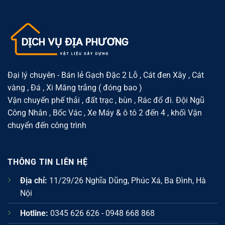
nhẹ,
Thuận
tại
dễ
tiện
Phường
sử
cho
Xuân
dụng
xây
Đỉnh
dựng
–
và
Giải
cải
pháp
tạo
vật
nhà
liệu
ở
phù
hợp
khu
Đại lý chuyên - Bán lẻ Gạch Đặc 2 Lỗ , Cát đen Xây , Cát
dân
vàng , Đá , Xi Măng trắng ( đóng bao )
cư
đông
Vận chuyến phế thải , đất trạc , bùn , Rác đổ đi. Đội Ngũ
Công Nhân , Bốc Vác , Xe Máy & ô tô 2 đến 4 , khối Vận
chuyển đến công trình
THÔNG TIN LIÊN HỆ
Địa chỉ:
11/29/26 Nghĩa Dũng, Phúc Xá, Ba Đình, Hà
Nội
Hotline:
0345 626 626 - 0948 668 868