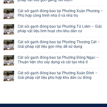
Hà
sỏi
Đông
gạch
No
–
đóng
Comments
Giải
Cát sỏi gạch đóng bao tại Phường Xuân Phương –
bao
on
pháp
tại
Cát
Phù hợp công trình nhà ở và nhà trọ
vật
Phường
sỏi
liệu
Long
gạch
No
hiệu
Biên
đóng
Comments
quả
Cát sỏi gạch đóng bao tại Phường Từ Liêm – Giải
–
bao
on
cho
Giải
tại
Cát
pháp vật liệu linh hoạt cho khu dân cư
khu
pháp
Phường
sỏi
đô
vật
Đại
gạch
No
thị
liệu
Mỗ
đóng
Comments
Cát sỏi gạch đóng bao tại Phường Thượng Cát –
thuận
–
bao
on
tiện
Giải
tại
Cát
Giải pháp vật liệu gọn nhẹ, dễ sử dụng
cho
pháp
Phường
sỏi
khu
vật
Xuân
gạch
No
dân
liệu
Phương
đóng
Comments
Cát sỏi gạch đóng bao tại Phường Đông Ngạc –
cư
gọn
–
bao
on
phát
gàng,
Phù
tại
Cát
Thuận tiện cho xây dựng và cải tạo nhà ở
triển
tiết
hợp
Phường
sỏi
kiệm
công
Từ
gạch
No
trình
Liêm
đóng
Comments
Cát sỏi gạch đóng bao tại Phường Xuân Đỉnh –
nhà
–
bao
on
ở
Giải
tại
Cát
Giải pháp vật liệu phù hợp khu dân cư đông
và
pháp
Phường
sỏi
nhà
vật
Thượng
gạch
No
trọ
liệu
Cát
đóng
Comments
linh
–
bao
on
hoạt
Giải
tại
Cát
cho
pháp
Phường
sỏi
khu
vật
Đông
gạch
dân
liệu
Ngạc
đóng
cư
gọn
–
bao