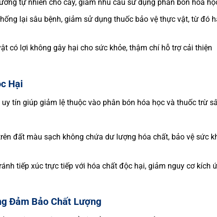
dưỡng tự nhiên cho cây, giảm nhu cầu sử dụng phân bón hóa họ
chống lại sâu bệnh, giảm sử dụng thuốc bảo vệ thực vật, từ đó 
 vật có lợi không gây hại cho sức khỏe, thậm chí hỗ trợ cải thiện
c Hại
uy tín giúp giảm lệ thuộc vào phân bón hóa học và thuốc trừ s
 trên đất màu sạch không chứa dư lượng hóa chất, bảo vệ sức k
ránh tiếp xúc trực tiếp với hóa chất độc hại, giảm nguy cơ kích 
ng Đảm Bảo Chất Lượng