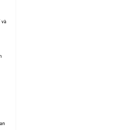
í và
n
ian