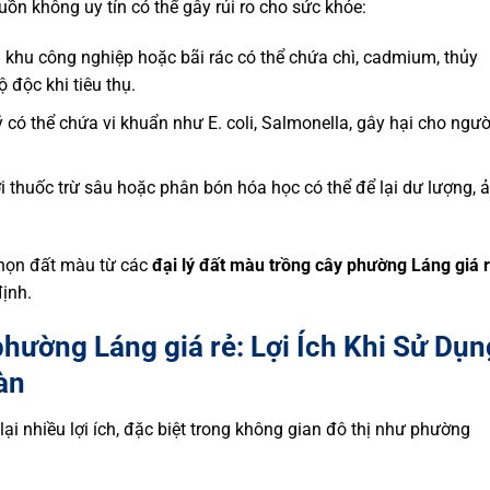
uồn không uy tín có thể gây rủi ro cho sức khỏe:
n khu công nghiệp hoặc bãi rác có thể chứa chì, cadmium, thủy
ộ độc khi tiêu thụ.
ý có thể chứa vi khuẩn như E. coli, Salmonella, gây hại cho ngườ
ới thuốc trừ sâu hoặc phân bón hóa học có thể để lại dư lượng, 
chọn đất màu từ các
đại lý đất màu trồng cây phường Láng giá 
định.
phường Láng giá rẻ: Lợi Ích Khi Sử Dụn
àn
i nhiều lợi ích, đặc biệt trong không gian đô thị như phường