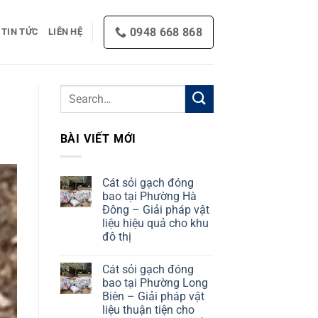
0948 668 868
TIN TỨC
LIÊN HỆ
BÀI VIẾT MỚI
Cát sỏi gạch đóng
bao tại Phường Hà
Đông – Giải pháp vật
liệu hiệu quả cho khu
đô thị
No
Comments
Cát sỏi gạch đóng
on
Cát
bao tại Phường Long
sỏi
Biên – Giải pháp vật
gạch
đóng
liệu thuận tiện cho
bao