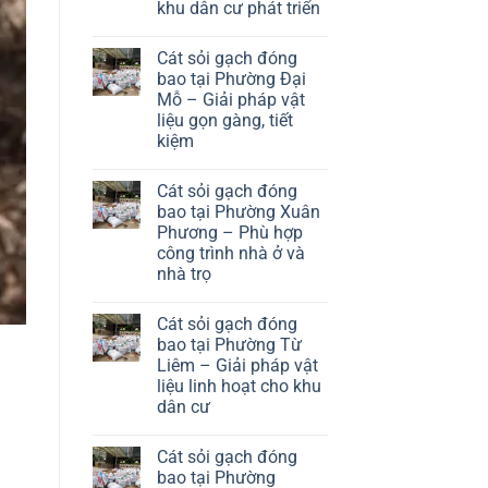
khu dân cư phát triển
tại
Phường
No
Hà
Comments
Đông
Cát sỏi gạch đóng
on
–
Cát
bao tại Phường Đại
Giải
sỏi
Mỗ – Giải pháp vật
pháp
gạch
vật
đóng
liệu gọn gàng, tiết
liệu
bao
kiệm
hiệu
tại
quả
Phường
No
cho
Long
Comments
khu
Biên
Cát sỏi gạch đóng
on
đô
–
Cát
bao tại Phường Xuân
thị
Giải
sỏi
Phương – Phù hợp
pháp
gạch
vật
đóng
công trình nhà ở và
liệu
bao
nhà trọ
thuận
tại
tiện
Phường
No
cho
Đại
Comments
khu
Mỗ
Cát sỏi gạch đóng
on
dân
–
Cát
bao tại Phường Từ
cư
Giải
sỏi
phát
Liêm – Giải pháp vật
pháp
gạch
triển
vật
đóng
liệu linh hoạt cho khu
liệu
bao
dân cư
gọn
tại
gàng,
Phường
No
tiết
Xuân
Comments
kiệm
Phương
Cát sỏi gạch đóng
on
–
Cát
bao tại Phường
Phù
sỏi