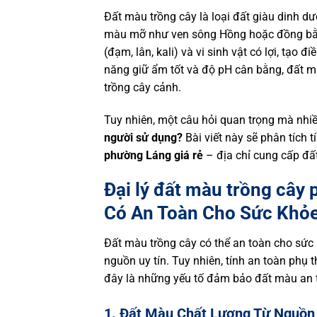
Đất màu trồng cây là loại đất giàu dinh d
màu mỡ như ven sông Hồng hoặc đồng bằn
(đạm, lân, kali) và vi sinh vật có lợi, tạo đ
năng giữ ẩm tốt và độ pH cân bằng, đất m
trồng cây cảnh.
Tuy nhiên, một câu hỏi quan trọng mà nhiề
người sử dụng?
Bài viết này sẽ phân tích 
phường Láng giá rẻ
– địa chỉ cung cấp đất
Đại lý đất màu trồng cây
Có An Toàn Cho Sức Khỏ
Đất màu trồng cây có thể an toàn cho sức 
nguồn uy tín. Tuy nhiên, tính an toàn phụ 
đây là những yếu tố đảm bảo đất màu an to
1. Đất Màu Chất Lượng Từ Nguồn 