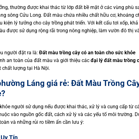
ưỡng, thường được khai thác từ lớp đất bề mặt ở các vùng phù s
g sông Cửu Long. Đất màu chứa nhiều chất hữu cơ, khoáng c
iều kiện lý tưởng cho cây trồng phát triển. Với kết cấu tơi xốp, khả
àu được sử dụng rộng rãi trong nông nghiệp, làm vườn đô thị v
u người đặt ra là:
Đất màu trồng cây có an toàn cho sức khỏe
tính an toàn của đất màu và giới thiệu các
đại lý đất màu trồng 
 chất lượng tại Hà Nội.
 phường Láng giá rẻ: Đất Màu Trồng Câ
e?
khỏe người sử dụng nếu được khai thác, xử lý và cung cấp từ c
thuộc vào nguồn gốc đất, cách xử lý và các yếu tố môi trường. D
àn và những rủi ro tiềm ẩn cần lưu ý:
Uy Tín