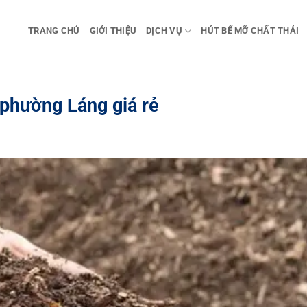
TRANG CHỦ
GIỚI THIỆU
DỊCH VỤ
HÚT BỂ MỠ CHẤT THẢI
 phường Láng giá rẻ