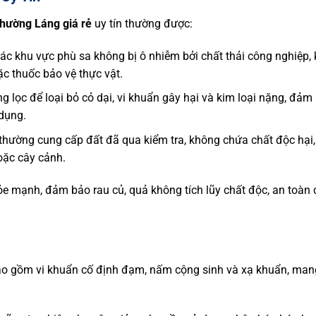
phường Láng giá rẻ
uy tín thường được:
 các khu vực phù sa không bị ô nhiễm bởi chất thải công nghiệp,
ặc thuốc bảo vệ thực vật.
g lọc để loại bỏ cỏ dại, vi khuẩn gây hại và kim loại nặng, đảm
dụng.
ín thường cung cấp đất đã qua kiểm tra, không chứa chất độc hại,
oặc cây cảnh.
ỏe mạnh, đảm bảo rau củ, quả không tích lũy chất độc, an toàn
bao gồm vi khuẩn cố định đạm, nấm cộng sinh và xạ khuẩn, man