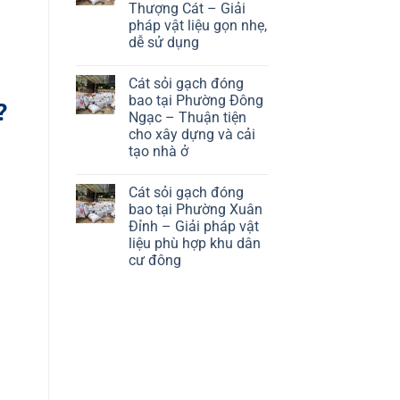
Thượng Cát – Giải
hợp
gạch
công
đóng
pháp vật liệu gọn nhẹ,
trình
bao
dễ sử dụng
nhà
tại
ở
Phường
No
và
Từ
Comments
nhà
Liêm
Cát sỏi gạch đóng
on
trọ
–
Cát
bao tại Phường Đông
?
Giải
sỏi
Ngạc – Thuận tiện
pháp
gạch
vật
đóng
cho xây dựng và cải
liệu
bao
tạo nhà ở
linh
tại
hoạt
Phường
No
cho
Thượng
Comments
khu
Cát
Cát sỏi gạch đóng
on
dân
–
Cát
bao tại Phường Xuân
cư
Giải
sỏi
Đỉnh – Giải pháp vật
pháp
gạch
vật
đóng
liệu phù hợp khu dân
liệu
bao
cư đông
gọn
tại
nhẹ,
Phường
No
dễ
Đông
Comments
sử
Ngạc
on
dụng
–
Cát
Thuận
sỏi
tiện
gạch
cho
đóng
xây
bao
dựng
tại
và
Phường
cải
Xuân