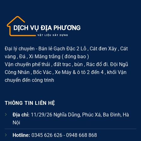
nhẹ,
Thuận
tại
dễ
tiện
Phường
sử
cho
Xuân
dụng
xây
Đỉnh
dựng
–
và
Giải
cải
pháp
tạo
vật
nhà
liệu
ở
phù
hợp
khu
Đại lý chuyên - Bán lẻ Gạch Đặc 2 Lỗ , Cát đen Xây , Cát
dân
vàng , Đá , Xi Măng trắng ( đóng bao )
cư
đông
Vận chuyến phế thải , đất trạc , bùn , Rác đổ đi. Đội Ngũ
Công Nhân , Bốc Vác , Xe Máy & ô tô 2 đến 4 , khối Vận
chuyển đến công trình
THÔNG TIN LIÊN HỆ
Địa chỉ:
11/29/26 Nghĩa Dũng, Phúc Xá, Ba Đình, Hà
Nội
Hotline:
0345 626 626 - 0948 668 868