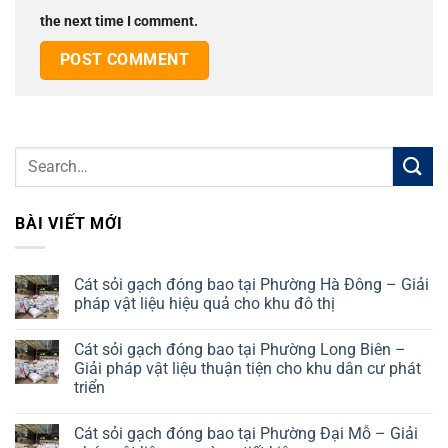
the next time I comment.
BÀI VIẾT MỚI
Cát sỏi gạch đóng bao tại Phường Hà Đông – Giải
pháp vật liệu hiệu quả cho khu đô thị
No
Comments
Cát sỏi gạch đóng bao tại Phường Long Biên –
on
Cát
Giải pháp vật liệu thuận tiện cho khu dân cư phát
sỏi
triển
gạch
đóng
No
bao
Comments
tại
Cát sỏi gạch đóng bao tại Phường Đại Mỗ – Giải
on
Phường