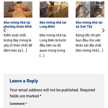
Đào móng nhà tại
Đào móng nhà tại
Đào móng nhà tại
phường Xuân Đỉnh
Long Biên
xã Sơn Tây
Kiểm soát chất
Đào móng nhà tại
Đừng tiếc chi phí
lượng đáy móng là
Long Biên là bước
ban đầu cho việc
yếu tố then chốt để
đầu tiên và rất
khảo sát địa chất
đảm bảo sự [...]
quan trọng trong
Đào móng nhà [...]
[...]
Leave a Reply
Your email address will not be published.
Required
fields are marked
*
Comment
*