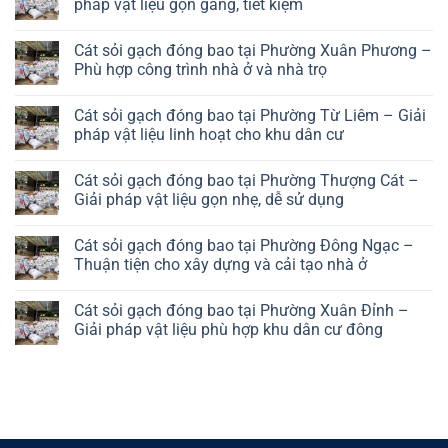
Cát
pháp vật liệu gọn gàng, tiết kiệm
Hà
sỏi
Đông
gạch
No
–
đóng
Comments
Giải
Cát sỏi gạch đóng bao tại Phường Xuân Phương –
bao
on
pháp
tại
Cát
Phù hợp công trình nhà ở và nhà trọ
vật
Phường
sỏi
liệu
Long
gạch
No
hiệu
Biên
đóng
Comments
quả
Cát sỏi gạch đóng bao tại Phường Từ Liêm – Giải
–
bao
on
cho
Giải
tại
Cát
pháp vật liệu linh hoạt cho khu dân cư
khu
pháp
Phường
sỏi
đô
vật
Đại
gạch
No
thị
liệu
Mỗ
đóng
Comments
Cát sỏi gạch đóng bao tại Phường Thượng Cát –
thuận
–
bao
on
tiện
Giải
tại
Cát
Giải pháp vật liệu gọn nhẹ, dễ sử dụng
cho
pháp
Phường
sỏi
khu
vật
Xuân
gạch
No
dân
liệu
Phương
đóng
Comments
Cát sỏi gạch đóng bao tại Phường Đông Ngạc –
cư
gọn
–
bao
on
phát
gàng,
Phù
tại
Cát
Thuận tiện cho xây dựng và cải tạo nhà ở
triển
tiết
hợp
Phường
sỏi
kiệm
công
Từ
gạch
No
trình
Liêm
đóng
Comments
Cát sỏi gạch đóng bao tại Phường Xuân Đỉnh –
nhà
–
bao
on
ở
Giải
tại
Cát
Giải pháp vật liệu phù hợp khu dân cư đông
và
pháp
Phường
sỏi
nhà
vật
Thượng
gạch
No
trọ
liệu
Cát
đóng
Comments
linh
–
bao
on
hoạt
Giải
tại
Cát
cho
pháp
Phường
sỏi
khu
vật
Đông
gạch
dân
liệu
Ngạc
đóng
cư
gọn
–
bao