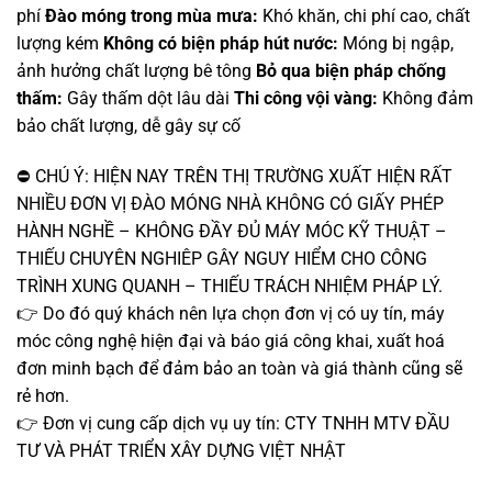
phí
Đào móng trong mùa mưa:
Khó khăn, chi phí cao, chất
lượng kém
Không có biện pháp hút nước:
Móng bị ngập,
ảnh hưởng chất lượng bê tông
Bỏ qua biện pháp chống
thấm:
Gây thấm dột lâu dài
Thi công vội vàng:
Không đảm
bảo chất lượng, dễ gây sự cố
⛔ CHÚ Ý: HIỆN NAY TRÊN THỊ TRƯỜNG XUẤT HIỆN RẤT
NHIỀU ĐƠN VỊ ĐÀO MÓNG NHÀ KHÔNG CÓ GIẤY PHÉP
HÀNH NGHỀ – KHÔNG ĐẦY ĐỦ MÁY MÓC KỸ THUẬT –
THIẾU CHUYÊN NGHIÊP GÂY NGUY HIỂM CHO CÔNG
TRÌNH XUNG QUANH – THIẾU TRÁCH NHIỆM PHÁP LÝ.
👉 Do đó quý khách nên lựa chọn đơn vị có uy tín, máy
móc công nghệ hiện đại và báo giá công khai, xuất hoá
đơn minh bạch để đảm bảo an toàn và giá thành cũng sẽ
rẻ hơn.
👉 Đơn vị cung cấp dịch vụ uy tín: CTY TNHH MTV ĐẦU
TƯ VÀ PHÁT TRIỂN XÂY DỰNG VIỆT NHẬT