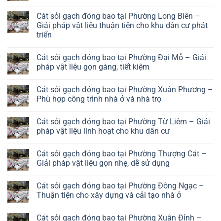
No
Comments
Cát sỏi gạch đóng bao tại Phường Long Biên –
on
Cát
Giải pháp vật liệu thuận tiện cho khu dân cư phát
sỏi
triển
gạch
đóng
No
bao
Comments
tại
Cát sỏi gạch đóng bao tại Phường Đại Mỗ – Giải
on
Phường
Cát
pháp vật liệu gọn gàng, tiết kiệm
Hà
sỏi
Đông
gạch
No
–
đóng
Comments
Giải
Cát sỏi gạch đóng bao tại Phường Xuân Phương –
bao
on
pháp
tại
Cát
Phù hợp công trình nhà ở và nhà trọ
vật
Phường
sỏi
liệu
Long
gạch
No
hiệu
Biên
đóng
Comments
quả
Cát sỏi gạch đóng bao tại Phường Từ Liêm – Giải
–
bao
on
cho
Giải
tại
Cát
pháp vật liệu linh hoạt cho khu dân cư
khu
pháp
Phường
sỏi
đô
vật
Đại
gạch
No
thị
liệu
Mỗ
đóng
Comments
Cát sỏi gạch đóng bao tại Phường Thượng Cát –
thuận
–
bao
on
tiện
Giải
tại
Cát
Giải pháp vật liệu gọn nhẹ, dễ sử dụng
cho
pháp
Phường
sỏi
khu
vật
Xuân
gạch
No
dân
liệu
Phương
đóng
Comments
Cát sỏi gạch đóng bao tại Phường Đông Ngạc –
cư
gọn
–
bao
on
phát
gàng,
Phù
tại
Cát
Thuận tiện cho xây dựng và cải tạo nhà ở
triển
tiết
hợp
Phường
sỏi
kiệm
công
Từ
gạch
No
trình
Liêm
đóng
Comments
Cát sỏi gạch đóng bao tại Phường Xuân Đỉnh –
nhà
–
bao
on