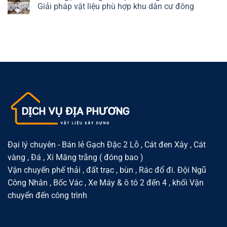
ở
Giải
tại
Cát
Giải pháp vật liệu phù hợp khu dân cư đông
và
pháp
Phường
sỏi
nhà
vật
Thượng
gạch
No
trọ
liệu
Cát
đóng
Comments
linh
–
bao
on
hoạt
Giải
tại
Cát
cho
pháp
Phường
sỏi
khu
vật
Đông
gạch
dân
liệu
Ngạc
đóng
cư
gọn
–
bao
nhẹ,
Thuận
tại
dễ
tiện
Phường
sử
cho
Xuân
dụng
xây
Đỉnh
dựng
–
và
Giải
cải
pháp
tạo
vật
nhà
liệu
ở
phù
hợp
khu
Đại lý chuyên - Bán lẻ Gạch Đặc 2 Lỗ , Cát đen Xây , Cát
dân
vàng , Đá , Xi Măng trắng ( đóng bao )
cư
đông
Vận chuyến phế thải , đất trạc , bùn , Rác đổ đi. Đội Ngũ
Công Nhân , Bốc Vác , Xe Máy & ô tô 2 đến 4 , khối Vận
chuyển đến công trình