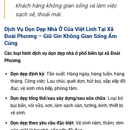
khách hàng không gian sống và làm việc
sạch sẽ, thoải mái.
Dịch Vụ Dọn Dẹp Nhà Ở Của Việt Linh Tại Xã
Đoài Phương – Giữ Gìn Không Gian Sống Ấm
Cúng
Các loại hình dịch vụ dọn dẹp nhà ở phổ biến tại xã Đoài
Phương
Dọn dẹp định kỳ
: Tần suất: Hàng ngày, hàng tuần, hàng
tháng. Công việc: Lau chùi, quét dọn, hút bụi, sắp xếp đồ
đạc, vệ sinh nhà bếp, phòng tắm.
Dọn dẹp tổng thể/sau xây dựng/sau sửa chữa
: Loại bỏ
bụi bẩn, vôi vữa, sơn, làm sạch sàn, tường, kính, thiết bị
vệ sinh.
Dọn dẹp theo yêu cầu đặc biệt
: Vệ sinh nệm, thảm, rèm