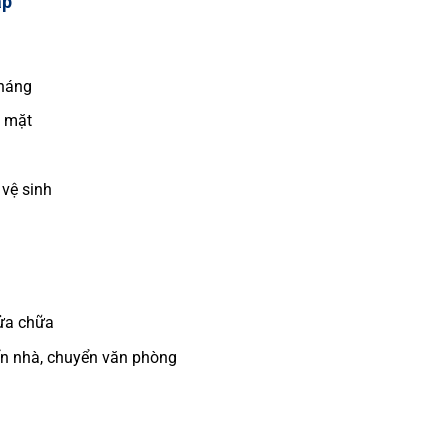
ấp
tháng
ề mặt
 vệ sinh
sửa chữa
ển nhà, chuyển văn phòng