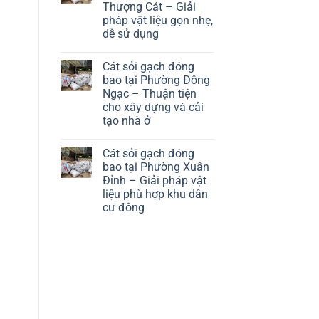
Thượng Cát – Giải
hợp
gạch
công
đóng
pháp vật liệu gọn nhẹ,
trình
bao
dễ sử dụng
nhà
tại
ở
Phường
No
và
Từ
Comments
nhà
Liêm
Cát sỏi gạch đóng
on
trọ
–
Cát
bao tại Phường Đông
Giải
sỏi
Ngạc – Thuận tiện
pháp
gạch
vật
đóng
cho xây dựng và cải
liệu
bao
tạo nhà ở
linh
tại
hoạt
Phường
No
cho
Thượng
Comments
khu
Cát
Cát sỏi gạch đóng
on
dân
–
Cát
bao tại Phường Xuân
cư
Giải
sỏi
Đỉnh – Giải pháp vật
pháp
gạch
vật
đóng
liệu phù hợp khu dân
liệu
bao
cư đông
gọn
tại
nhẹ,
Phường
No
dễ
Đông
Comments
sử
Ngạc
on
dụng
–
Cát
Thuận
sỏi
tiện
gạch
cho
đóng
xây
bao
dựng
tại
và
Phường
cải
Xuân