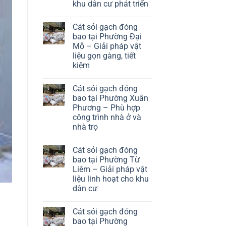
khu dân cư phát triển
tại
Phường
No
Hà
Comments
Đông
Cát sỏi gạch đóng
on
–
Cát
bao tại Phường Đại
Giải
sỏi
Mỗ – Giải pháp vật
pháp
gạch
vật
đóng
liệu gọn gàng, tiết
liệu
bao
kiệm
hiệu
tại
quả
Phường
No
cho
Long
Comments
khu
Biên
Cát sỏi gạch đóng
on
đô
–
Cát
bao tại Phường Xuân
thị
Giải
sỏi
Phương – Phù hợp
pháp
gạch
vật
đóng
công trình nhà ở và
liệu
bao
nhà trọ
thuận
tại
tiện
Phường
No
cho
Đại
Comments
khu
Mỗ
Cát sỏi gạch đóng
on
dân
–
Cát
bao tại Phường Từ
cư
Giải
sỏi
phát
Liêm – Giải pháp vật
pháp
gạch
triển
vật
đóng
liệu linh hoạt cho khu
liệu
bao
dân cư
gọn
tại
gàng,
Phường
No
tiết
Xuân
Comments
kiệm
Phương
Cát sỏi gạch đóng
on
–
Cát
bao tại Phường
Phù
sỏi