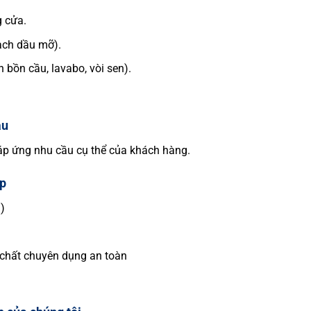
g cửa.
ạch dầu mỡ).
 bồn cầu, lavabo, vòi sen).
ầu
đáp ứng nhu cầu cụ thể của khách hàng.
ệp
)
óa chất chuyên dụng an toàn