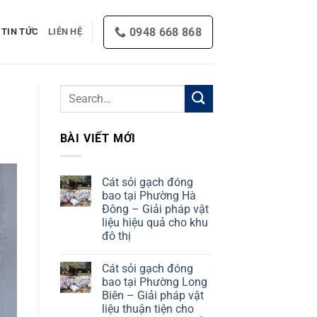
0948 668 868
TIN TỨC
LIÊN HỆ
BÀI VIẾT MỚI
Cát sỏi gạch đóng
bao tại Phường Hà
Đông – Giải pháp vật
liệu hiệu quả cho khu
đô thị
No
Comments
Cát sỏi gạch đóng
on
Cát
bao tại Phường Long
sỏi
Biên – Giải pháp vật
gạch
đóng
liệu thuận tiện cho
bao