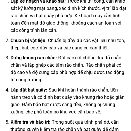
Lập kế hoạch và khảo sát:
Trước khi thi công, cần khảo
sát kỹ lưỡng mặt bằng, xác định kích thước, vị trí lắp đặt
rào chắn và bạt quây phù hợp. Kế hoạch này cần tính
toán đến mật độ giao thông, khoảng cách an toàn với
các công trình lân cận.
Chuẩn bị vật liệu:
Chuẩn bị đầy đủ các vật liệu như tôn,
thép, bạt, cọc, dây cáp và các dụng cụ cần thiết.
Dựng khung rào chắn:
Đặt các cột chống, trụ đỡ chắc
chắn và lắp ghép các tấm rào chắn. Rào chắn phải có
độ cao và độ cứng cáp phù hợp để chịu được tác động
từ công trường.
Lắp đặt bạt quây:
Sau khi hoàn thành rào chắn, tiến
hành treo và cố định bạt quây vào khung rào hoặc giàn
giáo. Đảm bảo bạt được căng đều, không bị chùng
xuống, che phủ toàn bộ khu vực cần bảo vệ.
Kiểm tra và bảo trì:
Trong suốt quá trình phá dỡ, cần
thường xuyên kiểm tra rào chắn và bạt quây để đảm