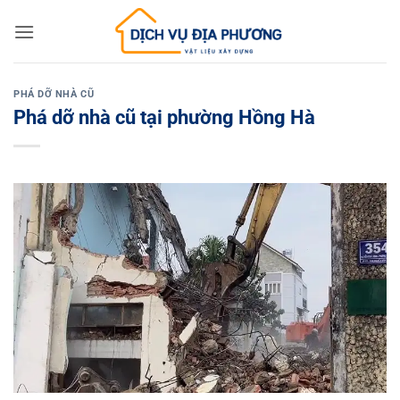
Skip
to
content
PHÁ DỠ NHÀ CŨ
Phá dỡ nhà cũ tại phường Hồng Hà