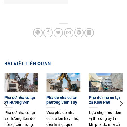
BÀI VIẾT LIÊN QUAN
Phá dỡ nhà cũ tại
Phá dỡ nhà cũ tại
Phá dỡ nhà cũ tại
xã Hương Sơn
phường Vĩnh Tuy
xã Kiều Phú
Phá dỡ nhà cũ tại
Việc phá dỡ nhà
Lựa chọn một đơn
xã Hương Sơn đòi
cũ, dù lớn hay nhỏ,
vị thi công uy tín
hỏi sự cẩn trọng
đều là một quá
khi phá dỡ nhà cũ