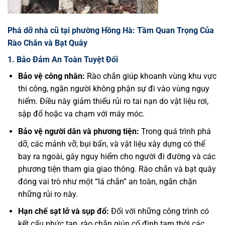
Phá dỡ nhà cũ tại phường Hồng Hà: Tầm Quan Trọng Của
Rào Chắn và Bạt Quây
1. Bảo Đảm An Toàn Tuyệt Đối
Bảo vệ công nhân:
Rào chắn giúp khoanh vùng khu vực
thi công, ngăn người không phận sự đi vào vùng nguy
hiểm. Điều này giảm thiểu rủi ro tai nạn do vật liệu rơi,
sập đổ hoặc va chạm với máy móc.
Bảo vệ người dân và phương tiện:
Trong quá trình phá
dỡ, các mảnh vỡ, bụi bẩn, và vật liệu xây dựng có thể
bay ra ngoài, gây nguy hiểm cho người đi đường và các
phương tiện tham gia giao thông. Rào chắn và bạt quây
đóng vai trò như một “lá chắn” an toàn, ngăn chặn
những rủi ro này.
Hạn chế sạt lở và sụp đổ:
Đối với những công trình có
kết cấu phức tạp, rào chắn giúp cố định tạm thời các