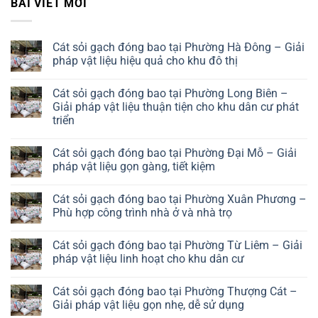
BÀI VIẾT MỚI
Cát sỏi gạch đóng bao tại Phường Hà Đông – Giải
pháp vật liệu hiệu quả cho khu đô thị
No
Comments
Cát sỏi gạch đóng bao tại Phường Long Biên –
on
Cát
Giải pháp vật liệu thuận tiện cho khu dân cư phát
sỏi
triển
gạch
đóng
No
bao
Comments
tại
Cát sỏi gạch đóng bao tại Phường Đại Mỗ – Giải
on
Phường
Cát
pháp vật liệu gọn gàng, tiết kiệm
Hà
sỏi
Đông
gạch
No
–
đóng
Comments
Giải
Cát sỏi gạch đóng bao tại Phường Xuân Phương –
bao
on
pháp
tại
Cát
Phù hợp công trình nhà ở và nhà trọ
vật
Phường
sỏi
liệu
Long
gạch
No
hiệu
Biên
đóng
Comments
quả
Cát sỏi gạch đóng bao tại Phường Từ Liêm – Giải
–
bao
on
cho
Giải
tại
Cát
pháp vật liệu linh hoạt cho khu dân cư
khu
pháp
Phường
sỏi
đô
vật
Đại
gạch
No
thị
liệu
Mỗ
đóng
Comments
Cát sỏi gạch đóng bao tại Phường Thượng Cát –
thuận
–
bao
on
tiện
Giải
tại
Cát
Giải pháp vật liệu gọn nhẹ, dễ sử dụng
cho
pháp
Phường
sỏi