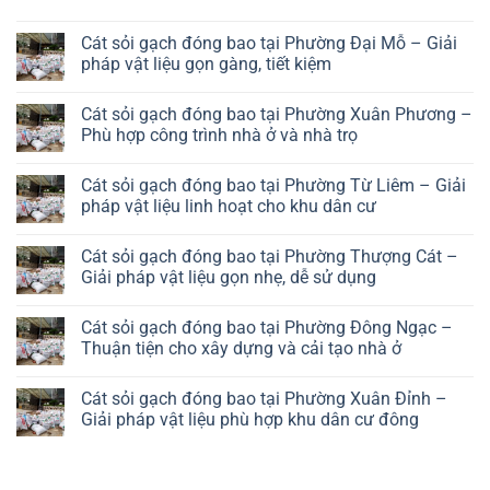
đóng
No
bao
Comments
tại
Cát sỏi gạch đóng bao tại Phường Đại Mỗ – Giải
on
Phường
Cát
pháp vật liệu gọn gàng, tiết kiệm
Hà
sỏi
Đông
gạch
No
–
đóng
Comments
Giải
Cát sỏi gạch đóng bao tại Phường Xuân Phương –
bao
on
pháp
tại
Cát
Phù hợp công trình nhà ở và nhà trọ
vật
Phường
sỏi
liệu
Long
gạch
No
hiệu
Biên
đóng
Comments
quả
Cát sỏi gạch đóng bao tại Phường Từ Liêm – Giải
–
bao
on
cho
Giải
tại
Cát
pháp vật liệu linh hoạt cho khu dân cư
khu
pháp
Phường
sỏi
đô
vật
Đại
gạch
No
thị
liệu
Mỗ
đóng
Comments
Cát sỏi gạch đóng bao tại Phường Thượng Cát –
thuận
–
bao
on
tiện
Giải
tại
Cát
Giải pháp vật liệu gọn nhẹ, dễ sử dụng
cho
pháp
Phường
sỏi
khu
vật
Xuân
gạch
No
dân
liệu
Phương
đóng
Comments
Cát sỏi gạch đóng bao tại Phường Đông Ngạc –
cư
gọn
–
bao
on
phát
gàng,
Phù
tại
Cát
Thuận tiện cho xây dựng và cải tạo nhà ở
triển
tiết
hợp
Phường
sỏi
kiệm
công
Từ
gạch
No
trình
Liêm
đóng
Comments
Cát sỏi gạch đóng bao tại Phường Xuân Đỉnh –
nhà
–
bao
on
ở
Giải
tại
Cát
Giải pháp vật liệu phù hợp khu dân cư đông
và
pháp
Phường
sỏi
nhà
vật
Thượng
gạch
No
trọ
liệu
Cát
đóng
Comments
linh
–
bao
on
hoạt
Giải
tại
Cát