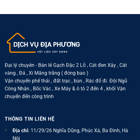
cho
pháp
Phường
sỏi
khu
vật
Đông
gạch
dân
liệu
Ngạc
đóng
cư
gọn
–
bao
nhẹ,
Thuận
tại
dễ
tiện
Phường
sử
cho
Xuân
dụng
xây
Đỉnh
dựng
–
và
Giải
cải
pháp
tạo
vật
nhà
liệu
ở
phù
hợp
khu
Đại lý chuyên - Bán lẻ Gạch Đặc 2 Lỗ , Cát đen Xây , Cát
dân
vàng , Đá , Xi Măng trắng ( đóng bao )
cư
đông
Vận chuyến phế thải , đất trạc , bùn , Rác đổ đi. Đội Ngũ
Công Nhân , Bốc Vác , Xe Máy & ô tô 2 đến 4 , khối Vận
chuyển đến công trình
THÔNG TIN LIÊN HỆ
Địa chỉ:
11/29/26 Nghĩa Dũng, Phúc Xá, Ba Đình, Hà
Nội