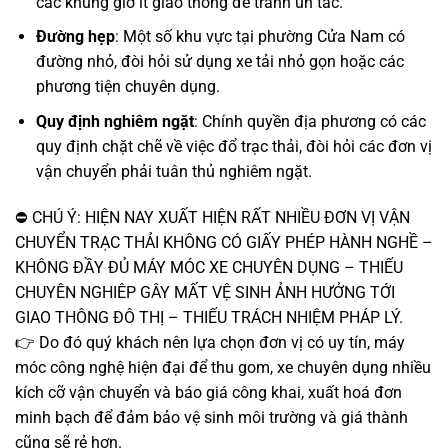
các khung giờ ít giao thông để tránh ùn tắc.
Đường hẹp
: Một số khu vực tại phường Cửa Nam có
đường nhỏ, đòi hỏi sử dụng xe tải nhỏ gọn hoặc các
phương tiện chuyên dụng.
Quy định nghiêm ngặt
: Chính quyền địa phương có các
quy định chặt chẽ về việc đổ trạc thải, đòi hỏi các đơn vị
vận chuyển phải tuân thủ nghiêm ngặt.
⛔ CHÚ Ý: HIỆN NAY XUẤT HIỆN RẤT NHIỀU ĐƠN VỊ VẬN
CHUYỂN TRẠC THẢI KHÔNG CÓ GIẤY PHÉP HÀNH NGHỀ –
KHÔNG ĐẦY ĐỦ MÁY MÓC XE CHUYÊN DỤNG – THIẾU
CHUYÊN NGHIÊP GÂY MẤT VỆ SINH ẢNH HƯỞNG TỚI
GIAO THÔNG ĐÔ THỊ – THIẾU TRÁCH NHIỆM PHÁP LÝ.
👉 Do đó quý khách nên lựa chọn đơn vị có uy tín, máy
móc công nghệ hiện đại để thu gom, xe chuyên dụng nhiều
kích cỡ vận chuyển và báo giá công khai, xuất hoá đơn
minh bạch để đảm bảo vệ sinh môi trường và giá thành
cũng sẽ rẻ hơn.