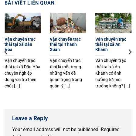
BÀI VIẾT LIÊN QUAN
Vận chuyển trạc
Vận chuyển trạc
Vận chuyển trạc
thải tại xã Dân
thải tại Thanh
thải tại xã An
Hòa
Xuân
Khánh
Vận chuyển trạc
Vận chuyển trạc
Vận chuyển trạc
thải tại xã Dân Hòa
thải là một trong
thải tại xã An
chuyên nghiệp
những vấn đề
Khánh có ảnh
đóng vai trò then
quan trọng trong
hưởng tới môi
chốt [...]
quản lý [...]
trường không? [...]
Leave a Reply
Your email address will not be published.
Required