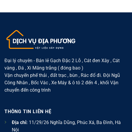
cho
pháp
Phường
sỏi
khu
vật
Đông
gạch
dân
liệu
Ngạc
đóng
cư
gọn
–
bao
nhẹ,
Thuận
tại
dễ
tiện
Phường
sử
cho
Xuân
dụng
xây
Đỉnh
dựng
–
và
Giải
cải
pháp
tạo
vật
nhà
liệu
ở
phù
hợp
khu
Đại lý chuyên - Bán lẻ Gạch Đặc 2 Lỗ , Cát đen Xây , Cát
dân
vàng , Đá , Xi Măng trắng ( đóng bao )
cư
đông
Vận chuyến phế thải , đất trạc , bùn , Rác đổ đi. Đội Ngũ
Công Nhân , Bốc Vác , Xe Máy & ô tô 2 đến 4 , khối Vận
chuyển đến công trình
THÔNG TIN LIÊN HỆ
Địa chỉ:
11/29/26 Nghĩa Dũng, Phúc Xá, Ba Đình, Hà
Nội