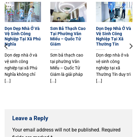
Dọn Dẹp Nhà Ở Và
Sơn Bả Thạch Cao
Dọn Dẹp Nhà Ở Và
Vệ Sinh Công
Tại Phường Văn
Vệ Sinh Công
Nghiệp Tại Xã Phú
Miếu – Quốc Tử
Nghiệp Tại Xã
Nghĩa
Giám
Thường Tín
Dọn dẹp nhà ở và
Sơn bả thạch cao
Dọn dẹp nhà ở và
vệ sinh công
tại phường Văn
vệ sinh công
nghiệp tại xã Phú
Miếu – Quốc Tử
nghiệp tại xã
Nghĩa không chỉ
Giám là giải pháp
Thường Tín duy trì
[...]
[...]
[...]
Leave a Reply
Your email address will not be published.
Required