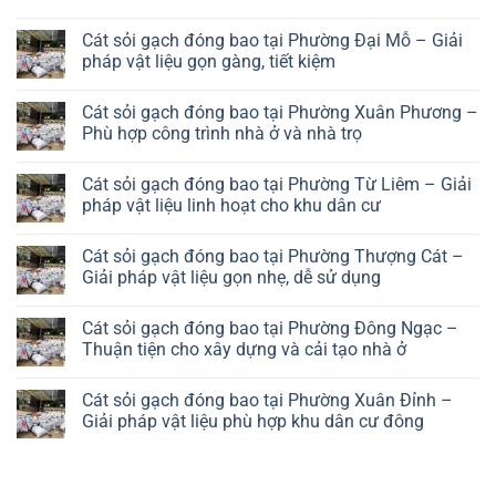
đóng
No
bao
Comments
tại
Cát sỏi gạch đóng bao tại Phường Đại Mỗ – Giải
on
Phường
Cát
pháp vật liệu gọn gàng, tiết kiệm
Hà
sỏi
Đông
gạch
No
–
đóng
Comments
Giải
Cát sỏi gạch đóng bao tại Phường Xuân Phương –
bao
on
pháp
tại
Cát
Phù hợp công trình nhà ở và nhà trọ
vật
Phường
sỏi
liệu
Long
gạch
No
hiệu
Biên
đóng
Comments
quả
Cát sỏi gạch đóng bao tại Phường Từ Liêm – Giải
–
bao
on
cho
Giải
tại
Cát
pháp vật liệu linh hoạt cho khu dân cư
khu
pháp
Phường
sỏi
đô
vật
Đại
gạch
No
thị
liệu
Mỗ
đóng
Comments
Cát sỏi gạch đóng bao tại Phường Thượng Cát –
thuận
–
bao
on
tiện
Giải
tại
Cát
Giải pháp vật liệu gọn nhẹ, dễ sử dụng
cho
pháp
Phường
sỏi
khu
vật
Xuân
gạch
No
dân
liệu
Phương
đóng
Comments
Cát sỏi gạch đóng bao tại Phường Đông Ngạc –
cư
gọn
–
bao
on
phát
gàng,
Phù
tại
Cát
Thuận tiện cho xây dựng và cải tạo nhà ở
triển
tiết
hợp
Phường
sỏi
kiệm
công
Từ
gạch
No
trình
Liêm
đóng
Comments
Cát sỏi gạch đóng bao tại Phường Xuân Đỉnh –
nhà
–
bao
on
ở
Giải
tại
Cát
Giải pháp vật liệu phù hợp khu dân cư đông
và
pháp
Phường
sỏi
nhà
vật
Thượng
gạch
No
trọ
liệu
Cát
đóng
Comments
linh
–
bao
on
hoạt
Giải
tại
Cát