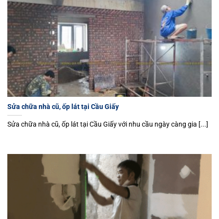
Sửa chữa nhà cũ, ốp lát tại Cầu Giấy
Sửa chữa nhà cũ, ốp lát tại Cầu Giấy với nhu cầu ngày càng gia [...]