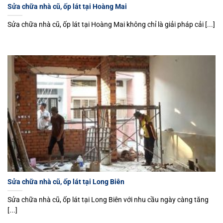
Sửa chữa nhà cũ, ốp lát tại Hoàng Mai
Sửa chữa nhà cũ, ốp lát tại Hoàng Mai không chỉ là giải pháp cải [...]
Sửa chữa nhà cũ, ốp lát tại Long Biên
Sửa chữa nhà cũ, ốp lát tại Long Biên với nhu cầu ngày càng tăng
[...]